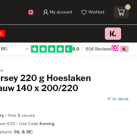
0
My account
Wishlist
€29,95
Add to cart
Incl. tax
S
 BE
)
ws
ersey 220 g Hoeslaken
auw 140 x 200/220
In stock
ry
– free & secure
Over €30 – Use Code
Koning
eturns (
NL & BE
)