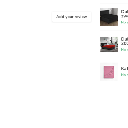
Dub
zwa
Add your review
No s
Dub
20
No s
Ka
No s