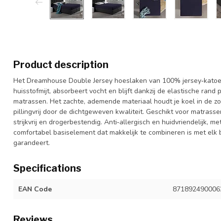
Product description
Het Dreamhouse Double Jersey hoeslaken van 100% jersey‑katoen
huisstofmijt, absorbeert vocht en blijft dankzij de elastische rand
matrassen. Het zachte, ademende materiaal houdt je koel in de zo
pillingvrij door de dichtgeweven kwaliteit. Geschikt voor matras
strijkvrij en drogerbestendig. Anti‑allergisch en huidvriendelijk, 
comfortabel basiselement dat makkelijk te combineren is met elk
garandeert.
Specifications
EAN Code
871892490006
Reviews