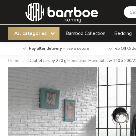
Dubbel Jersey 220 g Hoeslaken Marineblauw
All categories
Bamboo Collection
Bedding
Pay after delivery
– free & secure
€5 Off Ord
Home
/
Dubbel Jersey 220 g Hoeslaken Marineblauw 140 x 200/2