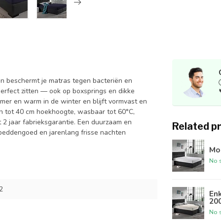
 beschermt je matras tegen bacteriën en
 perfect zitten — ook op boxsprings en dikke
mer en warm in de winter en blijft vormvast en
sen tot 40 cm hoekhoogte, wasbaar tot 60°C,
met 2 jaar fabrieksgarantie. Een duurzaam en
Related p
 beddengoed en jarenlang frisse nachten
Mo
No s
2
Enk
20
No s