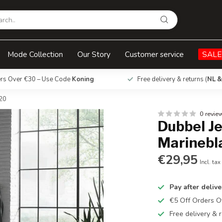
 140 x 200/220
Mode Collection
Our Story
Customer service
SALE
ers Over €30 – Use Code
Koning
Free delivery & returns (
NL &
20
0 revie
Dubbel J
Marinebl
€29,95
Incl. tax
Pay after delive
€5 Off Orders 
Free delivery & r