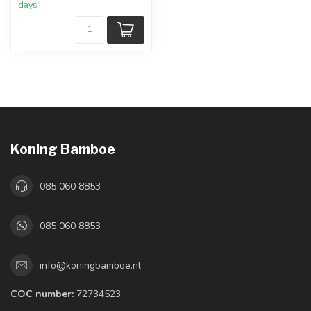
days
Koning Bamboe
085 060 8853
085 060 8853
info@koningbamboe.nl
COC number:
72734523