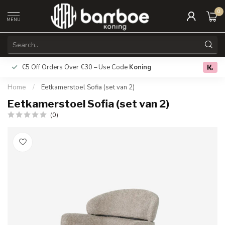
0
MENU
€5 Off Orders Over €30 – Use Code
Koning
Free deliver
0.0
Home
/
Eetkamerstoel Sofia (set van 2)
Eetkamerstoel Sofia (set van 2)
(0)