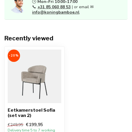
🕒
Mon–Fri 10:00–17:00
📞
+31 85 060 88 53
| or email ✉
info@koningbamboe.nl
Recently viewed
-20%
Eetkamerstoel Sofia
(set van 2)
€199,95
€249,95
Delivery time 5 to 7 working