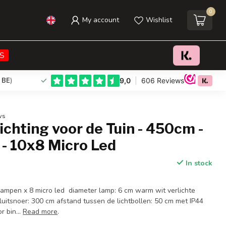
0
My account
Wishlist
€26,95
Add to cart
Incl. tax
S
 BE
)
ws
ichting voor de Tuin - 450cm -
- 10x8 Micro Led
In stock
 lampen x 8 micro led diameter lamp: 6 cm warm wit verlichte
luitsnoer: 300 cm afstand tussen de lichtbollen: 50 cm met IP44
r bin...
Read more
.