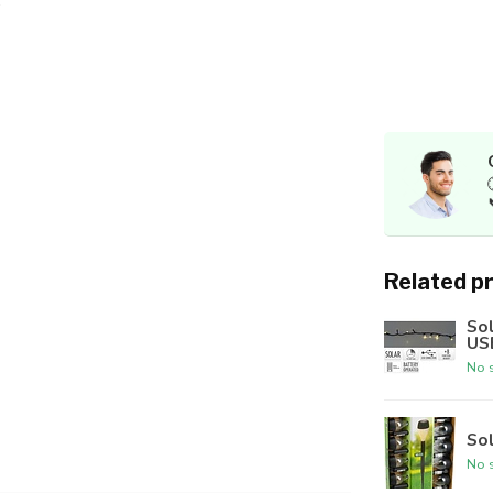
Related p
Sol
US
No s
Sol
No s