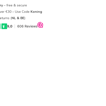
ry
– free & secure
Over €30 – Use Code
Koning
eturns (
NL & BE
)