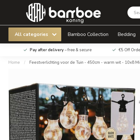
Feestverlichting voor de Tuin - 450cm - warm 
All categories
Bamboo Collection
Bedding
Pay after delivery
– free & secure
€5 Off Ord
Home
/
Feestverlichting voor de Tuin - 450cm - warm wit - 10x8 M