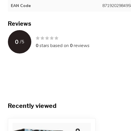
EAN Code
871920298495
Reviews
0
/
5
0
stars based on
0
reviews
Recently viewed