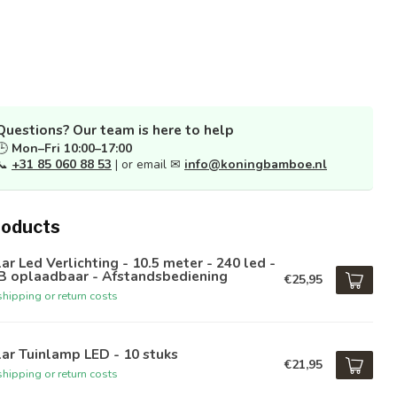
Questions? Our team is here to help
🕒
Mon–Fri 10:00–17:00
📞
+31 85 060 88 53
| or email ✉
info@koningbamboe.nl
roducts
ar Led Verlichting - 10.5 meter - 240 led -
B oplaadbaar - Afstandsbediening
€25,95
hipping or return costs
ar Tuinlamp LED - 10 stuks
€21,95
hipping or return costs