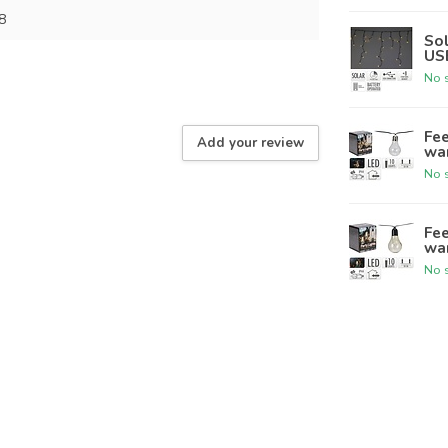
8
Sol
US
No s
Fee
Add your review
wa
No s
Fee
wa
No s