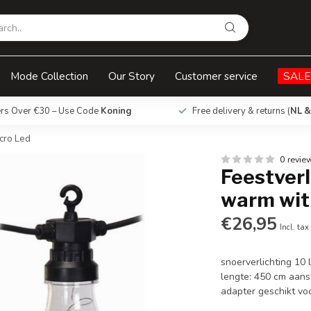
wit - 10x8 Micro Led
Mode Collection
Our Story
Customer service
SALE
ers Over €30 – Use Code
Koning
Free delivery & returns (
NL &
icro Led
0 revie
Feestverl
warm wit 
€26,95
Incl. tax
snoerverlichting 10
lengte: 450 cm aans
adapter geschikt voo