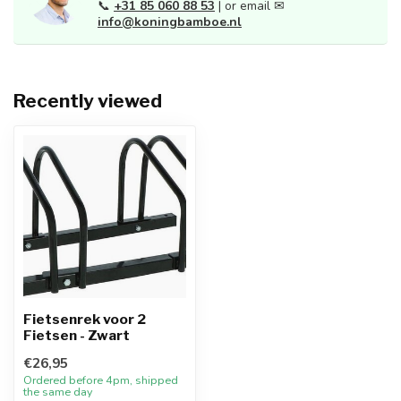
📞
+31 85 060 88 53
| or email ✉
info@koningbamboe.nl
Recently viewed
Fietsenrek voor 2
Fietsen - Zwart
€26,95
Ordered before 4pm, shipped
the same day