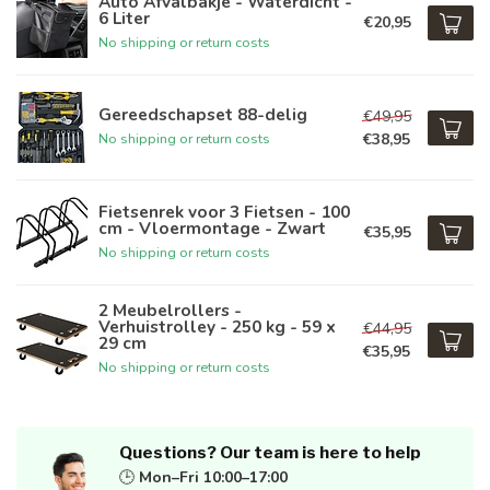
Auto Afvalbakje - Waterdicht -
6 Liter
€20,95
No shipping or return costs
Gereedschapset 88-delig
€49,95
€38,95
No shipping or return costs
Fietsenrek voor 3 Fietsen - 100
cm - Vloermontage - Zwart
€35,95
No shipping or return costs
2 Meubelrollers -
Verhuistrolley - 250 kg - 59 x
€44,95
29 cm
€35,95
No shipping or return costs
Questions? Our team is here to help
🕒
Mon–Fri 10:00–17:00