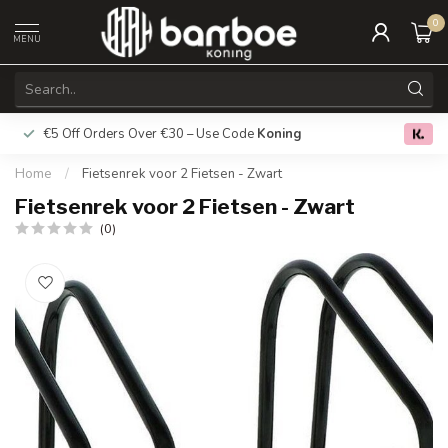
0
MENU
€5 Off Orders Over €30 – Use Code
Koning
Free deliver
0.0
Home
/
Fietsenrek voor 2 Fietsen - Zwart
Fietsenrek voor 2 Fietsen - Zwart
(0)