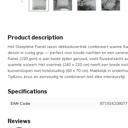
Product description
Het Sleeptime Flanel Jason dekbedovertrek combineert warme flan
dessin in rustig grijs — perfect voor koude nachten en een sere
flanel (150 gsm) is aan beide zijden geruwd, voelt fluweelzacht aa
warmte isoleert. Het overtrek (240 x 220 cm) heeft een brede in
kussenslopen met hotelsluiting (60 x 70 cm). Makkelijk in onderh
Tijdloos, knus en eenvoudig te combineren met elke interieurstijl.
Specifications
EAN Code
871924208077
Reviews