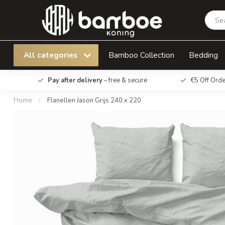
Flanellen Jason Grijs 240 x 220
All categories
Bamboo Collection
Bedding
Pay after delivery
– free & secure
€5 Off Ord
Home
/
Flanellen Jason Grijs 240 x 220