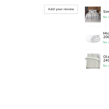
Add your review
Si
No s
Mic
20
No s
Gl
24
No s