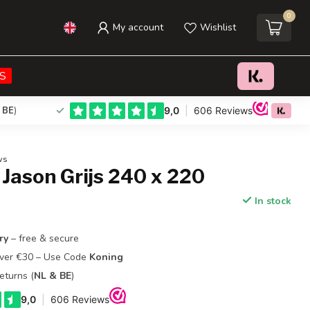
0
My account
Wishlist
€34,95
Add to cart
Incl. tax
S
 BE
)
ws
 Jason Grijs 240 x 220
In stock
ry
– free & secure
Over €30 – Use Code
Koning
eturns (
NL & BE
)