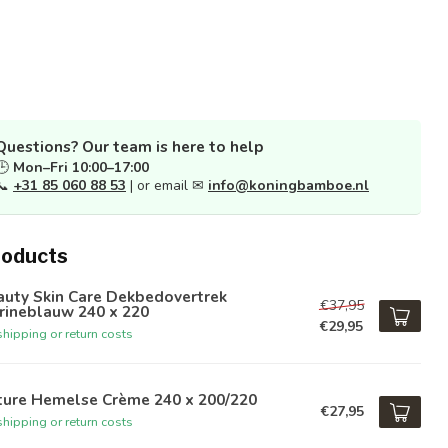
Questions? Our team is here to help
🕒
Mon–Fri 10:00–17:00
📞
+31 85 060 88 53
| or email ✉
info@koningbamboe.nl
roducts
auty Skin Care Dekbedovertrek
€37,95
rineblauw 240 x 220
€29,95
hipping or return costs
ture Hemelse Crème 240 x 200/220
€27,95
hipping or return costs