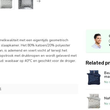
elkwaliteit met een eigentijds geometrisch
ne slaapkamer. Het 80% katoen/20% polyester
n, is ademend en voert vocht af terwijl het
stopstrook met drukknopen en wordt geleverd met
oud: wasbaar op 40°C en geschikt voor de droger.
Related p
Be
ma
No s
1
Na
No s