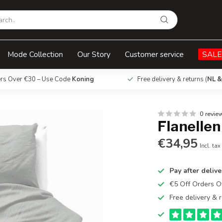
Mode Collection
Our Story
Customer service
SALE
ers Over €30 – Use Code
Koning
Free delivery & returns (
NL &
0 revie
Flanellen
€34,95
Incl. tax
Pay after delive
€5 Off Orders 
Free delivery & r