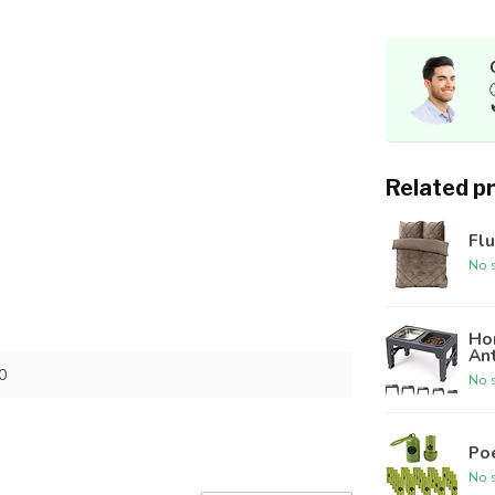
Related p
Flu
No s
Hon
An
0
No s
Po
No s