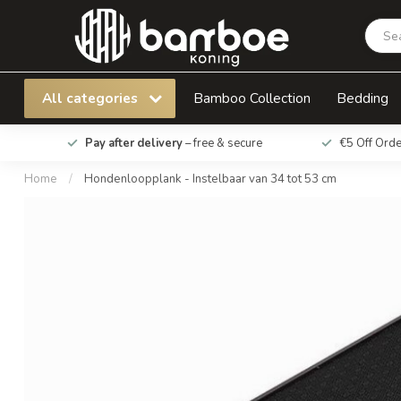
Hondenloopplank - Instelbaar van 34 tot 53 
All categories
Bamboo Collection
Bedding
Pay after delivery
– free & secure
€5 Off Ord
Home
/
Hondenloopplank - Instelbaar van 34 tot 53 cm