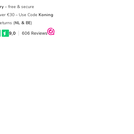
ry
– free & secure
Over €30 – Use Code
Koning
eturns (
NL & BE
)