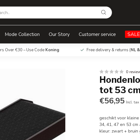
cm
Mode Collection
Our Story
Customer service
SALE
ers Over €30 – Use Code
Koning
Free delivery & returns (
NL &
0 revie
Hondenloo
tot 53 c
€56,95
Incl. tax
geschikt voor klein
34, 41, 47 en 53 cm
kleur: zwart + bruin 