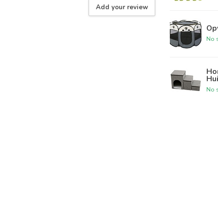
Add your review
Op
No s
Ho
Hui
No s