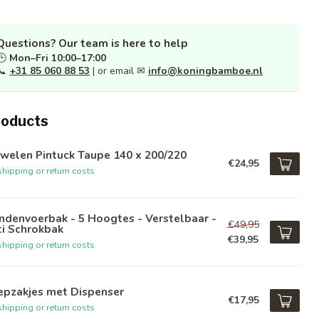
Questions? Our team is here to help
🕒
Mon–Fri 10:00–17:00
📞
+31 85 060 88 53
| or email ✉
info@koningbamboe.nl
roducts
welen Pintuck Taupe 140 x 200/220
€24,95
hipping or return costs
denvoerbak - 5 Hoogtes - Verstelbaar -
€49,95
ti Schrokbak
€39,95
hipping or return costs
epzakjes met Dispenser
€17,95
hipping or return costs