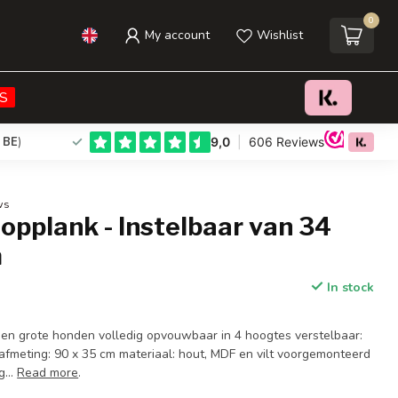
0
My account
Wishlist
€56,95
Add to cart
Incl. tax
S
 BE
)
ws
pplank - Instelbaar van 34
m
In stock
e en grote honden volledig opvouwbaar in 4 hoogtes verstelbaar:
 afmeting: 90 x 35 cm materiaal: hout, MDF en vilt voorgemonteerd
g...
Read more
.