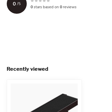
0
/
5
0
stars based on
0
reviews
Recently viewed