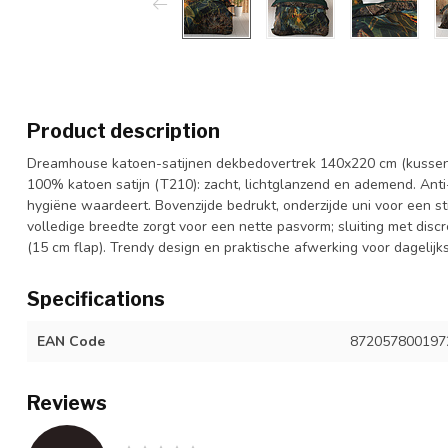
Product description
Dreamhouse katoen-satijnen dekbedovertrek 140x220 cm (kussen
100% katoen satijn (T210): zacht, lichtglanzend en ademend. Anti
hygiëne waardeert. Bovenzijde bedrukt, onderzijde uni voor een st
volledige breedte zorgt voor een nette pasvorm; sluiting met disc
(15 cm flap). Trendy design en praktische afwerking voor dagelij
Specifications
EAN Code
872057800197
Reviews