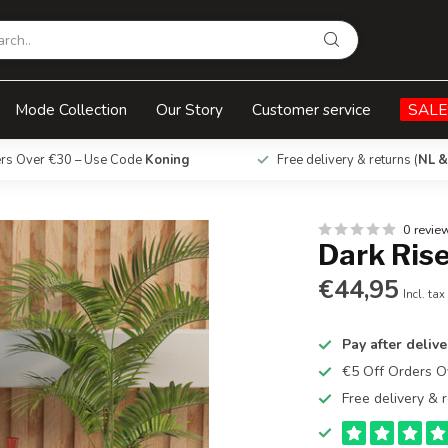
Mode Collection
Our Story
Customer service
SALE
ers Over €30 – Use Code
Koning
Free delivery & returns (
NL &
0 revie
Dark Ris
€44,95
Incl. tax
Pay after delive
€5 Off Orders 
Free delivery & r