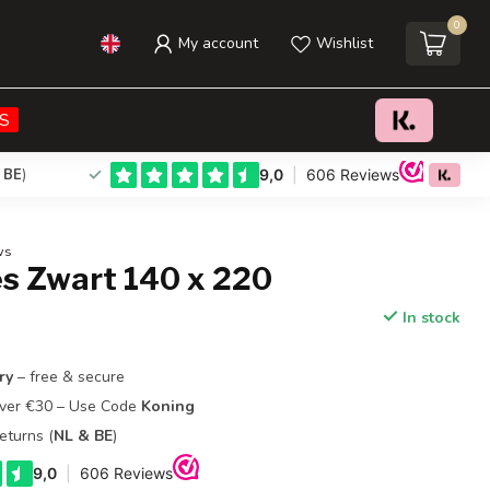
0
My account
Wishlist
€44,95
Add to cart
Incl. tax
S
 BE
)
ws
es Zwart 140 x 220
In stock
ry
– free & secure
Over €30 – Use Code
Koning
eturns (
NL & BE
)