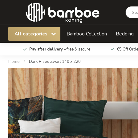
Dark Rises Zwart 140 x 220
All categories
Bamboo Collection
Bedding
Pay after delivery
– free & secure
€5 Off Ord
Home
/
Dark Rises Zwart 140 x 220