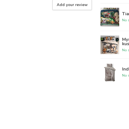
Add your review
Tia
No s
Mys
ku
No s
Ind
No s