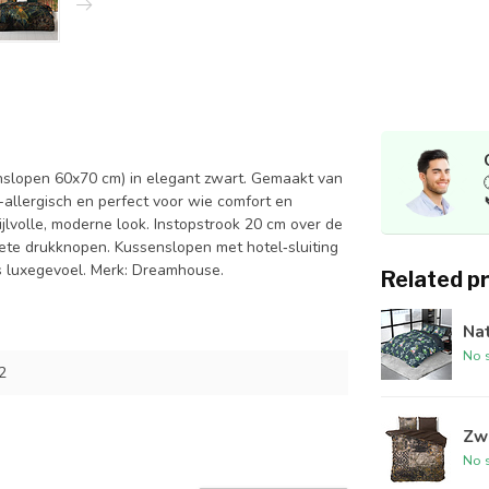
slopen 60x70 cm) in elegant zwart. Gemaakt van
-allergisch en perfect voor wie comfort en
ijlvolle, moderne look. Instopstrook 20 cm over de
rete drukknopen. Kussenslopen met hotel‑sluiting
ks luxegevoel. Merk: Dreamhouse.
Related p
Na
No s
2
Zwa
No s